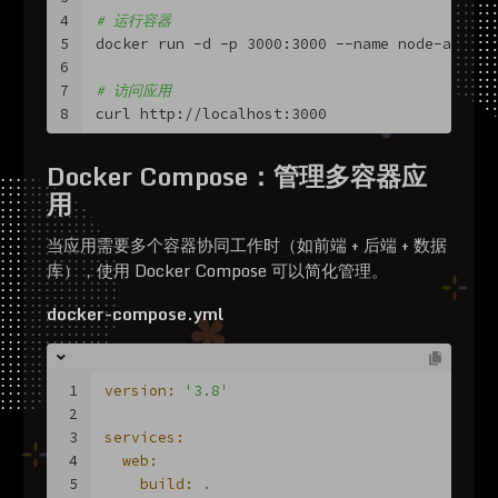
4
# 运行容器
5
docker run -d -p 3000:3000 --name node-app my
6
7
# 访问应用
8
curl http://localhost:3000
Docker Compose：管理多容器应
用
当应用需要多个容器协同工作时（如前端 + 后端 + 数据
库），使用 Docker Compose 可以简化管理。
docker-compose.yml
1
version:
'3.8'
2
3
services:
4
web:
5
build:
.