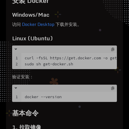
安装 Docker
Windows/Mac
访问
Docker Desktop
下载并安装。
Linux (Ubuntu)
1
curl -fsSL https://get.docker.com -o get-dock
2
sudo sh get-docker.sh
验证安装：
1
docker --version
基本命令
1. 拉取镜像