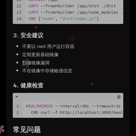
12
COPY
 --from=builder /app/dist ./dist
13
COPY
 --from=builder /app/node_modules ./node
14
CMD
 [
"node"
, 
"dist/index.js"
]
3. 安全建议
不要以 root 用户运行容器
定期更新基础镜像
扫描镜像漏洞
不在镜像中存储敏感信息
4. 健康检查
1
HEALTHCHECK
 --interval=30s --timeout=3s \
2
  CMD curl -f http://localhost:3000/health ||
常见问题