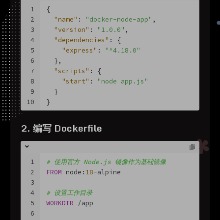
1
{
2
"name"
: 
"docker-node-app"
,
3
"version"
: 
"1.0.0"
,
4
"dependencies"
: {
5
"express"
: 
"^4.18.0"
6
  },
7
"scripts"
: {
8
"start"
: 
"node app.js"
9
  }
10
}
2. 编写 Dockerfile
1
# 使用官方 Node.js 镜像作为基础镜像
2
FROM
 node:
18
-alpine
3
4
# 设置工作目录
5
WORKDIR
 /app
6