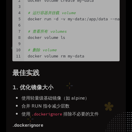
2
docker volume create my-data
3
4
# 运行容器并挂载 volume
5
docker run -d -v my-data:/app/data --name my
6
7
# 查看所有 volumes
8
docker volume ls
9
10
# 删除 volume
11
docker volume rm my-data
最佳实践
1. 优化镜像大小
使用轻量级基础镜像（如 alpine）
合并 RUN 指令减少层数
使用
排除不必要的文件
.dockerignore
.dockerignore