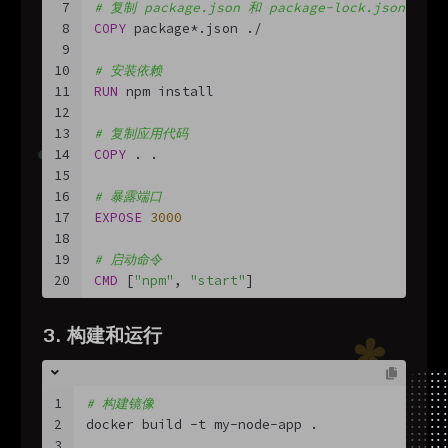
7
# 复制 package.json 和 package-lock.json
8
COPY
 package*.json ./
9
10
# 安装依赖
11
RUN
 npm install
12
13
# 复制应用代码
14
COPY
 . .
15
16
# 暴露端口
17
EXPOSE
3000
18
19
# 启动命令
20
CMD
 [
"npm"
, 
"start"
]
3. 构建和运行
1
# 构建镜像
2
docker build -t my-node-app .
3