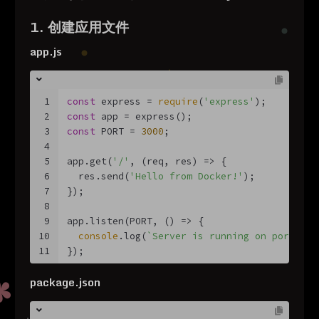
1. 创建应用文件
app.js
1
const
 express = 
require
(
'express'
);
2
const
 app = express();
3
const
 PORT = 
3000
;
4
5
app.get(
'/'
, 
(
req, res
) =>
 {
6
  res.send(
'Hello from Docker!'
);
7
});
8
9
app.listen(PORT, 
() =>
 {
10
console
.log(
`Server is running on port 
${P
11
});
package.json