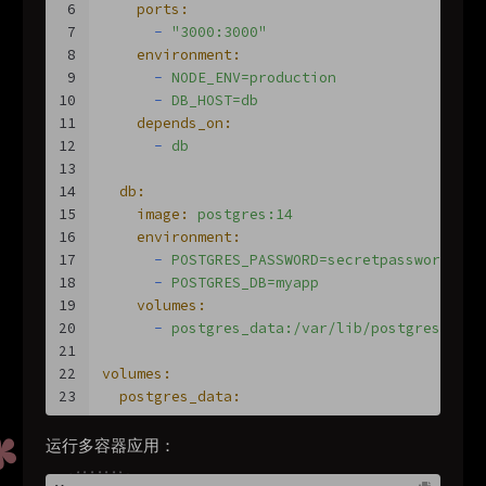
6
ports:
7
-
"3000:3000"
8
environment:
9
-
NODE_ENV=production
10
-
DB_HOST=db
11
depends_on:
12
-
db
13
14
db:
15
image:
postgres:14
16
environment:
17
-
POSTGRES_PASSWORD=secretpassword
18
-
POSTGRES_DB=myapp
19
volumes:
20
-
postgres_data:/var/lib/postgresql/da
21
22
volumes:
23
postgres_data:
运行多容器应用：