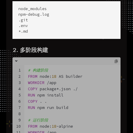
node_modules

npm-debug.log

.git

.env

*.md
2. 多阶段构建
1
# 构建阶段
2
FROM
 node:
18
 AS builder
3
WORKDIR
 /app
4
COPY
 package*.json ./
5
RUN
 npm install
6
COPY
 . .
7
RUN
 npm run build
8
9
# 运行阶段
10
FROM
 node:
18
-alpine
11
WORKDIR
 /app