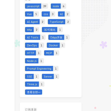
javascript
39
node
6
Vue
5
css
3
AI
2
AI Agent
2
TypeScript
2
http
2
3D可视化
1
AI Tools
1
DApp开发
1
DevOps
1
Docker
1
HTTP
1
MCP
1
Node.js
1
Prompt Engineering
1
、
SSE
1
Server
1
Three.js
1
查看全部>>
订阅更新