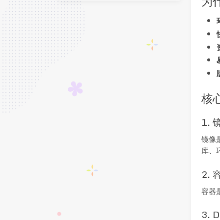
为什
核
1. 
镜像
库、
2. 
容器
3. D