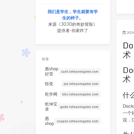
我们是学生，学生就要有学
生的样子。
来源《JOJO的奇妙冒险》
提供者-你家炸了
202
D
术
链接
D
惠shop
cash.leheavengame.com
好货
术
惊觉
jue.leheavengame.com
什么
乾学网
bbs.leheavengame.com
乾坤宝
Do
guide.leheavengame.com
录
一个
惠
说，
coupon.leheavengame.com
shop