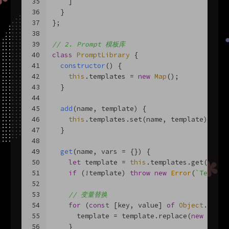
35
    ]
36
  }
37
};
38
39
// 2. Prompt 模板库
40
class
PromptLibrary
{
41
constructor
(
)
 {
42
this
.templates = 
new
Map
();
43
  }
44
45
add
(
name, template
)
 {
46
this
.templates.set(name, template);
47
  }
48
49
get
(
name, vars = {}
)
 {
50
let
 template = 
this
.templates.get(name)
51
if
 (!template) 
throw
new
Error
(
`Templat
52
53
// 变量替换
54
for
 (
const
 [key, value] 
of
Object
.entri
55
      template = template.replace(
new
RegEx
56
    }