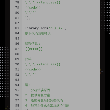
78
\`\`\`{{language}}
79
{{code}}
80
\`\`\`
81
`
);
82
83
library.add(
'bugFix'
, 
`
84
以下代码出现错误：
85
86
错误信息：
87
{{error}}
88
89
代码：
90
\`\`\`{{language}}
91
{{code}}
92
\`\`\`
93
94
请：
95
1. 分析错误原因
96
2. 提供修复方案
97
3. 给出修复后的完整代码
98
4. 解释为什么会出现这个问题