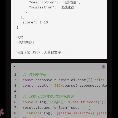
      "description": "问题描述",

      "suggestion": "改进建议"

    }

  ],

  "score": 1-10

}

代码：

[代码内容]

输出（仅 JSON，无其他文字）：
1
// 代码中使用
2
const
 response = 
await
 ai.chat([{ 
role
: 
'user
3
const
 result = 
JSON
.parse(response.content);
4
5
// 现在可以直接使用结构化数据
6
console
.log(
`代码评分: 
${result.score}
`
);
7
result.issues.forEach(
issue
 =>
 {
8
console
.log(
`[
${issue.severity}
] 
${issue.de