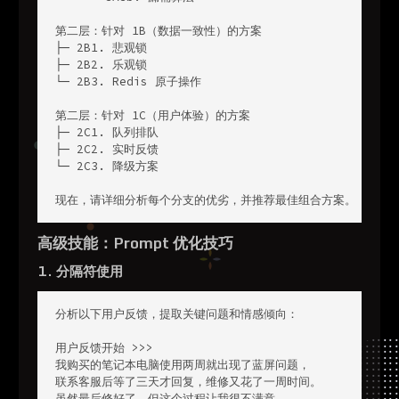
第二层：针对 1B（数据一致性）的方案

├─ 2B1. 悲观锁

├─ 2B2. 乐观锁

└─ 2B3. Redis 原子操作

第二层：针对 1C（用户体验）的方案

├─ 2C1. 队列排队

├─ 2C2. 实时反馈

└─ 2C3. 降级方案

现在，请详细分析每个分支的优劣，并推荐最佳组合方案。
高级技能：Prompt 优化技巧
1. 分隔符使用
分析以下用户反馈，提取关键问题和情感倾向：

用户反馈开始 >>>

我购买的笔记本电脑使用两周就出现了蓝屏问题，

联系客服后等了三天才回复，维修又花了一周时间。

虽然最后修好了，但这个过程让我很不满意。
