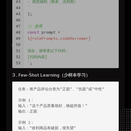
43
- 视觉辅助（图表、流程图）
44
`
45
};
46
47
// 使用
48
const
 prompt = 
`
49
${rolePrompts.codeReviewer}
50
51
现在，请审查以下代码：
52
[代码内容]
53
`
;
3. Few-Shot Learning（少样本学习）
任务：将产品评论分类为"正面"、"负面"或"中性"

示例 1：

输入："这个产品质量很好，物超所值！"

输出：正面

示例 2：

输入："收到商品有破损，很失望"
