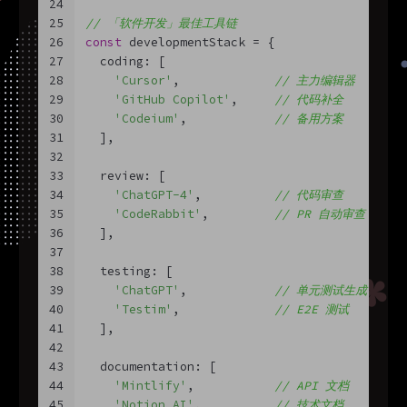
24
25
// 「软件开发」最佳工具链
26
const
 developmentStack = {
27
  coding: [
28
'Cursor'
,             
// 主力编辑器
29
'GitHub Copilot'
,     
// 代码补全
30
'Codeium'
,            
// 备用方案
31
  ],
32
33
  review: [
34
'ChatGPT-4'
,          
// 代码审查
35
'CodeRabbit'
,         
// PR 自动审查
36
  ],
37
38
  testing: [
39
'ChatGPT'
,            
// 单元测试生成
40
'Testim'
,             
// E2E 测试
41
  ],
42
43
  documentation: [
44
'Mintlify'
,           
// API 文档
45
'Notion AI'
,          
// 技术文档