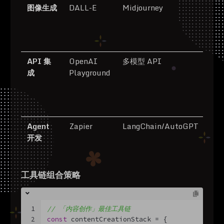
图像生成
DALL-E
Midjourney
精
词
控
致
API 集
OpenAI
多模型 API
错
成
Playground
理
响
本
缓
Agent
Zapier
LangChain/AutoGPT
复
开发
流
义
记
工具链组合策略
1
// 「内容创作」最佳工具链
2
const
 contentCreationStack = {