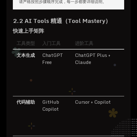
请严格按照步骤顺序完成，每一步都要详细说明。
2.2 AI Tools 精通（Tool Mastery）
快速上手矩阵
工具类型
入门工具
进阶工具
精
文本生成
ChatGPT
ChatGPT Plus +
能
Free
Claude
优
Pr
懂
选
成
代码辅助
GitHub
Cursor + Copilot
多
Copilot
下
解
式
测