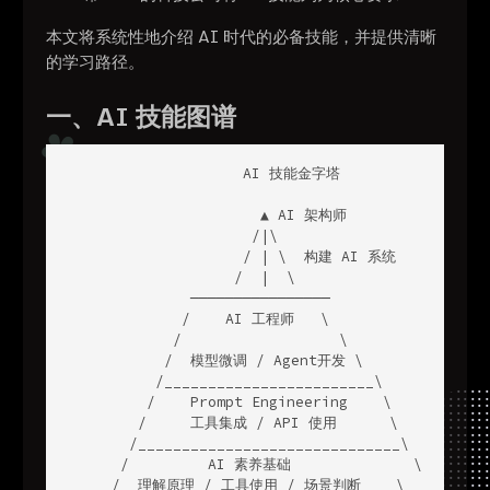
本文将系统性地介绍 AI 时代的必备技能，并提供清晰
的学习路径。
一、AI 技能图谱
                    AI 技能金字塔

                      ▲ AI 架构师

                     /|\

                    / | \  构建 AI 系统

                   /  |  \

              ────────────────

             /    AI 工程师   \

            /                  \

           /  模型微调 / Agent开发 \

          /________________________\

         /    Prompt Engineering    \

        /     工具集成 / API 使用      \

       /______________________________\

      /         AI 素养基础              \

     /  理解原理 / 工具使用 / 场景判断    \
