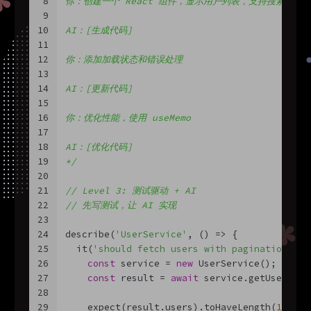
8
你：创建一个 React 组件，显示用户列表，支持搜索和分
9
10
AI：[生成代码]
11
12
你：添加加载状态和错误处理
13
14
AI：[更新代码]
15
16
你：优化性能，使用 useMemo
17
18
AI：[优化代码]
19
*/
20
21
// Level 3: 测试驱动 + AI
22
// 先写测试，让 AI 实现
23
24
describe(
'UserService'
, 
() =>
 {
25
  it(
'should fetch users with pagination'
, 
a
26
const
 service = 
new
 UserService();
27
const
 result = 
await
 service.getUsers({ 
28
29
    expect(result.users).toHaveLength(
10
);