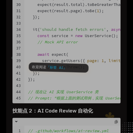
30
    expect(result.total).toBeGreaterThan(
0
);
31
    expect(result.page).toBe(
1
);
32
  });
33
34
  it(
'should handle fetch errors'
, 
async
 () 
35
const
 service = 
new
 UserService();
36
// Mock API error
37
38
await
 expect(
39
      service.getUsers({ 
page
: 
1
, 
limit
: 
10
 
40
    ).rejects.toThrow();
41
  });
42
});
43
44
// 现在让 AI 实现 UserService 类
45
// Prompt: "根据上面的测试用例，实现 UserService
技能点 2：AI Code Review 自动化
1
// .github/workflows/ai-review.yml