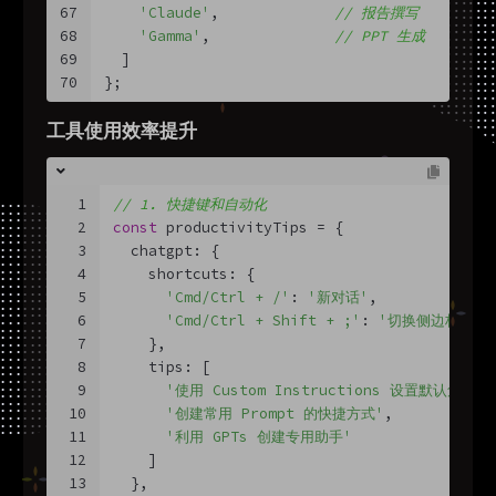
67
'Claude'
,             
// 报告撰写
68
'Gamma'
,              
// PPT 生成
69
  ]
70
};
工具使用效率提升
1
// 1. 快捷键和自动化
2
const
 productivityTips = {
3
  chatgpt: {
4
    shortcuts: {
5
'Cmd/Ctrl + /'
: 
'新对话'
,
6
'Cmd/Ctrl + Shift + ;'
: 
'切换侧边栏'
,
7
    },
8
    tips: [
9
'使用 Custom Instructions 设置默认角色'
,
10
'创建常用 Prompt 的快捷方式'
,
11
'利用 GPTs 创建专用助手'
12
    ]
13
  },