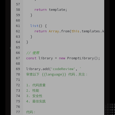
57
58
return
 template;
59
  }
60
61
list
(
)
 {
62
return
Array
.from(
this
.templates.keys()
63
  }
64
}
65
66
// 使用
67
const
 library = 
new
 PromptLibrary();
68
69
library.add(
'codeReview'
, 
`
70
审查以下 {{language}} 代码，关注：
71
72
1. 代码质量
73
2. 性能
74
3. 安全性
75
4. 最佳实践
76
77
代码：