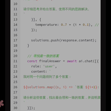
10
11
请仔细思考并给出答案。使用不同的思路解决。
12
`
13
    }], {
14
      temperature: 
0.7
 + (i * 
0.1
), 
// 增加
15
    });
16
17
    solutions.push(response.content);
18
  }
19
20
// 寻找最一致的答案
21
const
 finalAnswer = 
await
 ai.chat([{
22
    role: 
'user'
,
23
    content: 
`
24
我对同一个问题得到了多个答案：
25
26
${solutions.map((s, i) => 
`答案 
${i+
1
}
: 
${s}
`
27
28
请分析这些答案，找出最合理和一致的答案，并说明原因。
29
`
30
  }]);