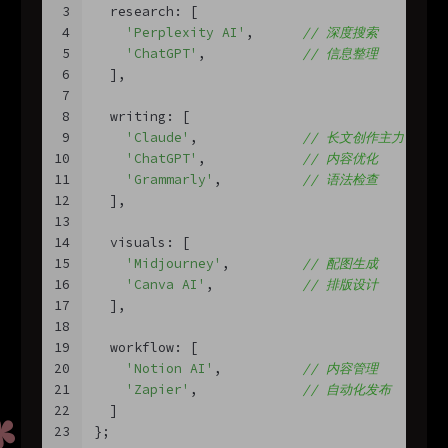
3
  research: [
4
'Perplexity AI'
,      
// 深度搜索
5
'ChatGPT'
,            
// 信息整理
6
  ],
7
8
  writing: [
9
'Claude'
,             
// 长文创作主力
10
'ChatGPT'
,            
// 内容优化
11
'Grammarly'
,          
// 语法检查
12
  ],
13
14
  visuals: [
15
'Midjourney'
,         
// 配图生成
16
'Canva AI'
,           
// 排版设计
17
  ],
18
19
  workflow: [
20
'Notion AI'
,          
// 内容管理
21
'Zapier'
,             
// 自动化发布
22
  ]
23
};