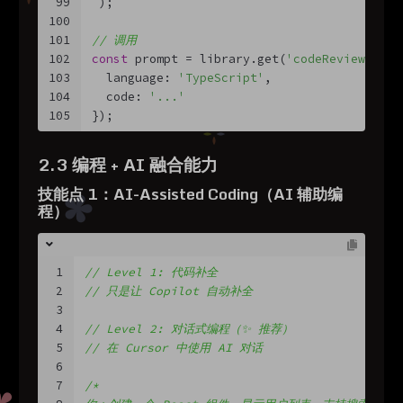
99
`
);
100
101
// 调用
102
const
 prompt = library.get(
'codeReview'
, {
103
  language: 
'TypeScript'
,
104
  code: 
'...'
105
});
2.3 编程 + AI 融合能力
技能点 1：AI-Assisted Coding（AI 辅助编
程）
1
// Level 1: 代码补全
2
// 只是让 Copilot 自动补全
3
4
// Level 2: 对话式编程（✨ 推荐）
5
// 在 Cursor 中使用 AI 对话
6
7
/*