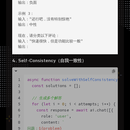
输出：负面

示例 3：

输入："还行吧，没有特别惊艳"

输出：中性

现在，请分类以下评论：

输入："快递很快，但是功能比较一般"

输出：
4. Self-Consistency（自我一致性）
1
async
function
solveWithSelfConsistency
(
prob
2
const
 solutions = [];
3
4
// 生成多个解答
5
for
 (
let
 i = 
0
; i < attempts; i++) {
6
const
 response = 
await
 ai.chat([{
7
      role: 
'user'
,
8
      content: 
`
9
问题：
${problem}