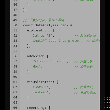
46
  ]
47
};
48
49
// 「数据分析」最佳工具链
50
const
 dataAnalysisStack = {
51
  exploration: [
52
'Julius AI'
,          
// 对话式分析
53
'ChatGPT Code Interpreter'
, 
// 快速分析
54
  ],
55
56
  advanced: [
57
'Python + Copilot'
,   
// 深度分析
58
'Hex'
,                
// 协作分析
59
  ],
60
61
  visualization: [
62
'ChatGPT'
,            
// 图表生成
63
'Tableau'
,            
// 专业可视化
64
  ],
65
66
  reporting: [