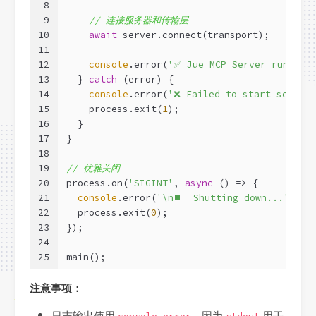
8
9
// 连接服务器和传输层
10
await
 server.connect(transport);
11
12
console
.error(
'✅ Jue MCP Server running 
13
  } 
catch
 (error) {
14
console
.error(
'❌ Failed to start server:
15
    process.exit(
1
);
16
  }
17
}
18
19
// 优雅关闭
20
process.on(
'SIGINT'
, 
async
 () => {
21
console
.error(
'\n⏹️  Shutting down...'
);
22
  process.exit(
0
);
23
});
24
25
main();
注意事项：
日志输出使用
，因为
用于