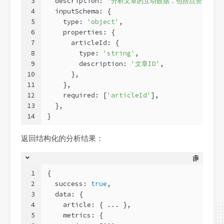
3
  description: 
'分析文章的互动数据，包括点赞、评论
4
  inputSchema: {
5
    type: 
'object'
,
6
    properties: {
7
      articleId: {
8
        type: 
'string'
,
9
        description: 
'文章ID'
,
10
      },
11
    },
12
    required: [
'articleId'
],
13
  },
14
}
返回结构化的分析结果：
1
{
2
  success: 
true
,
3
  data: {
4
    article: { ... },
5
    metrics: {