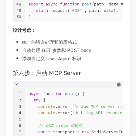
48
export
async
function
post
(
path, data = 
null
49
return
 request(
'POST'
, path, data);
50
}
设计考虑：
统一的错误处理和响应格式
自动处理 GET 参数和 POST body
添加自定义 User-Agent 标识
第六步：启动 MCP Server
1
async
function
main
(
) 
{
2
try
 {
3
console
.error(
'🚀 Jue MCP Server startin
4
console
.error(
'📡 Using API endpoint: ht
5
6
// 创建 stdio 传输层
7
const
 transport = 
new
 StdioServerTranspo