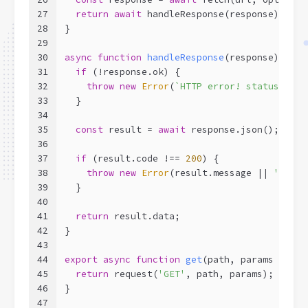
27
return
await
 handleResponse(response);
28
}
29
30
async
function
handleResponse
(
response
) 
{
31
if
 (!response.ok) {
32
throw
new
Error
(
`HTTP error! status: 
${r
33
  }
34
35
const
 result = 
await
 response.json();
36
37
if
 (result.code !== 
200
) {
38
throw
new
Error
(result.message || 
'API r
39
  }
40
41
return
 result.data;
42
}
43
44
export
async
function
get
(
path, params = 
nul
45
return
 request(
'GET'
, path, params);
46
}
47