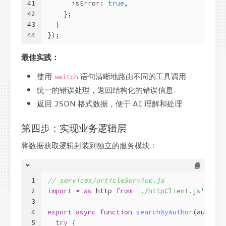
41
      isError: 
true
,
42
    };
43
  }
44
});
最佳实践：
使用
语句清晰地路由不同的工具调用
switch
统一的错误处理，返回结构化的错误信息
返回 JSON 格式数据，便于 AI 理解和处理
第四步：实现业务逻辑层
将数据获取逻辑封装到独立的服务模块：
1
// services/articleService.js
2
import
 * 
as
 http 
from
'./httpClient.js'
;
3
4
export
async
function
searchByAuthor
(
author,
5
try
 {