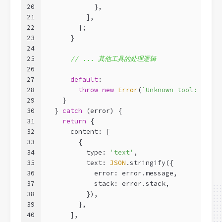
20
            },
21
          ],
22
        };
23
      }
24
25
// ... 其他工具的处理逻辑
26
27
default
:
28
throw
new
Error
(
`Unknown tool: 
${nam
29
    }
30
  } 
catch
 (error) {
31
return
 {
32
      content: [
33
        {
34
          type: 
'text'
,
35
          text: 
JSON
.stringify({
36
            error: error.message,
37
            stack: error.stack,
38
          }),
39
        },
40
      ],