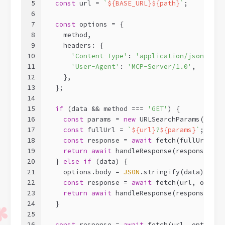
5
const
 url = 
`
${BASE_URL}
${path}
`
;
6
7
const
 options = {
8
    method,
9
    headers: {
10
'Content-Type'
: 
'application/json'
,
11
'User-Agent'
: 
'MCP-Server/1.0'
,
12
    },
13
  };
14
15
if
 (data && method === 
'GET'
) {
16
const
 params = 
new
 URLSearchParams(data)
17
const
 fullUrl = 
`
${url}
?
${params}
`
;
18
const
 response = 
await
 fetch(fullUrl, op
19
return
await
 handleResponse(response);
20
  } 
else
if
 (data) {
21
    options.body = 
JSON
.stringify(data);
22
const
 response = 
await
 fetch(url, option
23
return
await
 handleResponse(response);
24
  }
25
26
const
 response = 
await
 fetch(url, options)