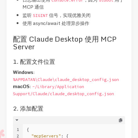
console.error
stdout
MCP 通信
监听
信号，实现优雅关闭
SIGINT
使用 async/await 处理异步操作
配置 Claude Desktop 使用 MCP
Server
1. 配置文件位置
Windows
:
%APPDATA%\Claude\claude_desktop_config.json
macOS
:
~/Library/Application
Support/Claude/claude_desktop_config.json
2. 添加配置
1
{
2
"mcpServers"
: {