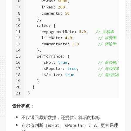
6
      views: 
5000
,
7
      likes: 
200
,
8
      comments: 
50
9
    },
10
    rates: {
11
      engagementRate: 
5.0
,   
// 互动率
12
      likeRate: 
4.0
,          
// 点赞率
13
      commentRate: 
1.0
// 评论率
14
    },
15
    performance: {
16
      isHot: 
true
,            
// 是否热门
17
      isPopular: 
true
,        
// 是否受欢迎
18
      isActive: 
true
// 是否活跃
19
    }
20
  }
21
}
设计亮点：
不仅返回原始数据，还提供计算后的指标
布尔值判断（isHot、isPopular）让 AI 更容易理