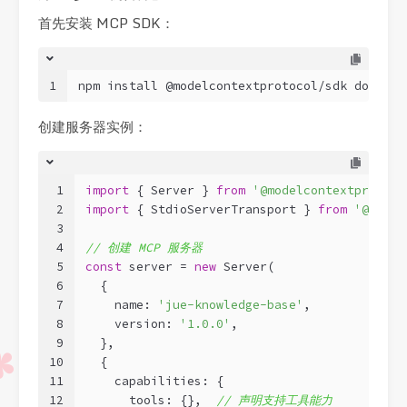
首先安装 MCP SDK：
1
npm install @modelcontextprotocol/sdk dotenv
创建服务器实例：
1
import
 { Server } 
from
'@modelcontextprotoco
2
import
 { StdioServerTransport } 
from
'@model
3
4
// 创建 MCP 服务器
5
const
 server = 
new
 Server(
6
  {
7
    name: 
'jue-knowledge-base'
,
8
    version: 
'1.0.0'
,
9
  },
10
  {
11
    capabilities: {
12
      tools: {},  
// 声明支持工具能力