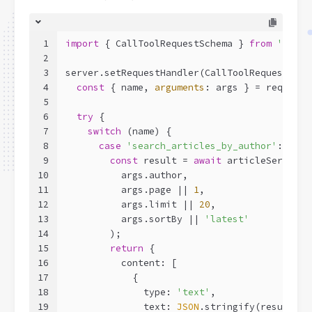
1
import
 { CallToolRequestSchema } 
from
'@mode
2
3
server.setRequestHandler(CallToolRequestSche
4
const
 { name, 
arguments
: args } = request.
5
6
try
 {
7
switch
 (name) {
8
case
'search_articles_by_author'
: {
9
const
 result = 
await
 articleService.
10
          args.author,
11
          args.page || 
1
,
12
          args.limit || 
20
,
13
          args.sortBy || 
'latest'
14
        );
15
return
 {
16
          content: [
17
            {
18
              type: 
'text'
,
19
              text: 
JSON
.stringify(result, 
n