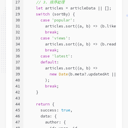
27
// 3. 排序处理
28
let
 articles = articleData || [];
29
switch
 (sortBy) {
30
case
'popular'
:
31
        articles.sort(
(
a, b
) =>
 (b.likeNum |
32
break
;
33
case
'views'
:
34
        articles.sort(
(
a, b
) =>
 (b.readNum |
35
break
;
36
case
'latest'
:
37
default
:
38
        articles.sort(
(
a, b
) =>
39
new
Date
(b.meta?.updatedAt || 
0
) -
40
        );
41
break
;
42
    }
43
44
return
 {
45
      success: 
true
,
46
      data: {
47
        author: {