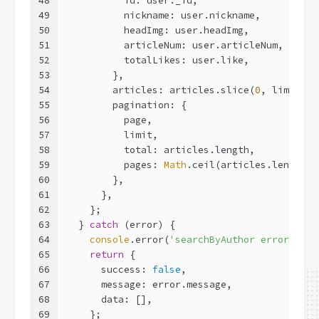
48
          id: user._id,
49
          nickname: user.nickname,
50
          headImg: user.headImg,
51
          articleNum: user.articleNum,
52
          totalLikes: user.like,
53
        },
54
        articles: articles.slice(
0
, limit),
55
        pagination: {
56
          page,
57
          limit,
58
          total: articles.length,
59
          pages: 
Math
.ceil(articles.length /
60
        },
61
      },
62
    };
63
  } 
catch
 (error) {
64
console
.error(
'searchByAuthor error:'
, e
65
return
 {
66
      success: 
false
,
67
      message: error.message,
68
      data: [],
69
    };