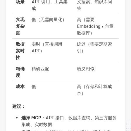
场景
API 调用、工具集
义搜索、知识库问
成
答
实现
低（无需向量化）
高（需要
复杂
Embedding + 向量
度
数据库）
数据
实时（直接调用
延迟（需要定期索
实时
API）
引）
性
精确
精确匹配
语义相似
度
成本
低
高（存储和计算成
本）
建议：
选择 MCP
：API 接口、数据库查询、第三方服务
集成、实时数据