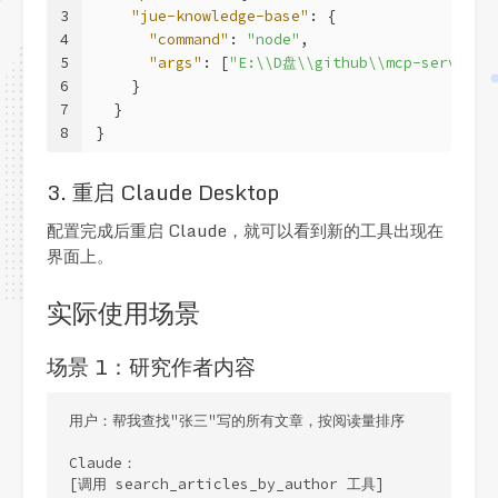
3
"jue-knowledge-base"
: {
4
"command"
: 
"node"
,
5
"args"
: [
"E:\\D盘\\github\\mcp-server-j
6
    }
7
  }
8
}
3. 重启 Claude Desktop
配置完成后重启 Claude，就可以看到新的工具出现在
界面上。
实际使用场景
场景 1：研究作者内容
用户：帮我查找"张三"写的所有文章，按阅读量排序

Claude：

[调用 search_articles_by_author 工具]
