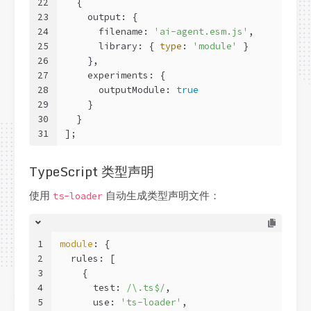
22
  {
23
    output: {
24
      filename: 
'ai-agent.esm.js'
,
25
      library: { 
type
: 
'module'
 }
26
    },
27
    experiments: {
28
      outputModule: 
true
29
    }
30
  }
31
];
TypeScript 类型声明
使用
自动生成类型声明文件：
ts-loader
1
module
: {
2
  rules: [
3
    {
4
      test: 
/\.ts$/
,
5
      use: 
'ts-loader'
,