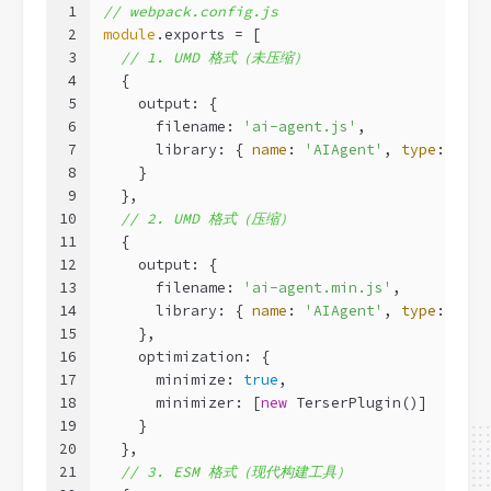
1
// webpack.config.js
2
module
.exports = [
3
// 1. UMD 格式（未压缩）
4
  {
5
    output: {
6
      filename: 
'ai-agent.js'
,
7
      library: { 
name
: 
'AIAgent'
, 
type
: 
'umd
8
    }
9
  },
10
// 2. UMD 格式（压缩）
11
  {
12
    output: {
13
      filename: 
'ai-agent.min.js'
,
14
      library: { 
name
: 
'AIAgent'
, 
type
: 
'umd
15
    },
16
    optimization: {
17
      minimize: 
true
,
18
      minimizer: [
new
 TerserPlugin()]
19
    }
20
  },
21
// 3. ESM 格式（现代构建工具）