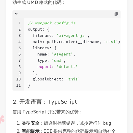
动生成 UMD 格式的代码：
1
// webpack.config.js
2
output: {
3
  filename: 
'ai-agent.js'
,
4
  path: path.resolve(__dirname, 
'dist'
),
5
  library: {
6
    name: 
'AIAgent'
,
7
    type: 
'umd'
,
8
export
: 
'default'
9
  },
10
  globalObject: 
'this'
11
}
2. 开发语言：TypeScript
使用 TypeScript 开发带来的优势：
类型安全
：编译时捕获错误，减少运行时 bug
智能提示
：IDE 提供完整的代码提示和自动补全