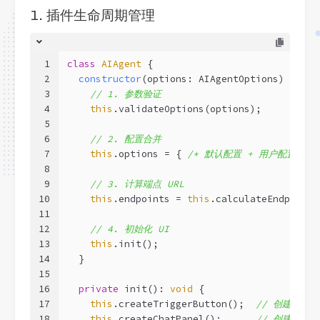
1. 插件生命周期管理
1
class
AIAgent
{
2
constructor
(
options: AIAgentOptions
)
 {
3
// 1. 参数验证
4
this
.validateOptions(options);
5
6
// 2. 配置合并
7
this
.options = { 
/* 默认配置 + 用户配置 */
 
8
9
// 3. 计算端点 URL
10
this
.endpoints = 
this
.calculateEndpoints
11
12
// 4. 初始化 UI
13
this
.init();
14
  }
15
16
private
 init(): 
void
 {
17
this
.createTriggerButton();  
// 创建触发
18
this
.createChatPanel();      
// 创建对话