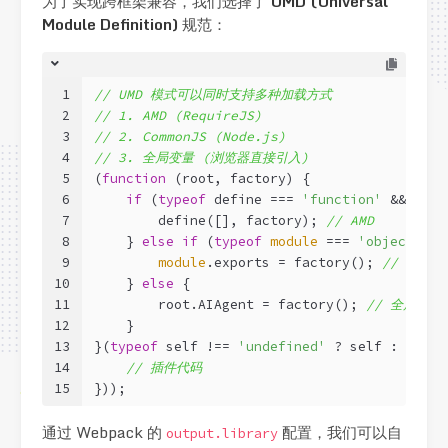
为了实现跨框架兼容，我们选择了
UMD (Universal
Module Definition)
规范：
1
// UMD 模式可以同时支持多种加载方式
2
// 1. AMD (RequireJS)
3
// 2. CommonJS (Node.js)
4
// 3. 全局变量 (浏览器直接引入)
5
(
function
 (
root, factory
) 
{
6
if
 (
typeof
 define === 
'function'
 && defi
7
        define([], factory); 
// AMD
8
    } 
else
if
 (
typeof
module
 === 
'object'
 &&
9
module
.exports = factory(); 
// Commo
10
    } 
else
 {
11
        root.AIAgent = factory(); 
// 全局变量
12
    }
13
}(
typeof
 self !== 
'undefined'
 ? self : 
this
,
14
// 插件代码
15
}));
通过 Webpack 的
配置，我们可以自
output.library