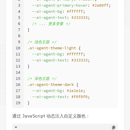
3
--ai-agent-primary-hover
: 
#2e80ff
;
4
--ai-agent-bg
: 
#ffffff
;
5
--ai-agent-text
: 
#333333
;
6
/* ... 更多变量 */
7
}
8
9
/* 浅色主题 */
10
.ai-agent-theme-light
 {
11
--ai-agent-bg
: 
#ffffff
;
12
--ai-agent-text
: 
#333333
;
13
}
14
15
/* 深色主题 */
16
.ai-agent-theme-dark
 {
17
--ai-agent-bg
: 
#1e1e1e
;
18
--ai-agent-text
: 
#f0f0f0
;
19
}
通过 JavaScript 动态注入自定义颜色：