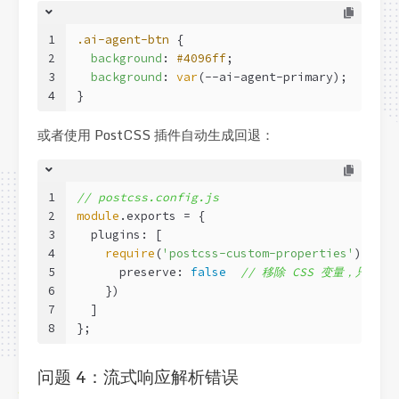
1
.ai-agent-btn
 {
2
background
: 
#4096ff
;                    
/*
3
background
: 
var
(--ai-agent-primary);    
/*
4
}
或者使用 PostCSS 插件自动生成回退：
1
// postcss.config.js
2
module
.exports = {
3
  plugins: [
4
require
(
'postcss-custom-properties'
)({
5
      preserve: 
false
// 移除 CSS 变量，只保留
6
    })
7
  ]
8
};
问题 4：流式响应解析错误