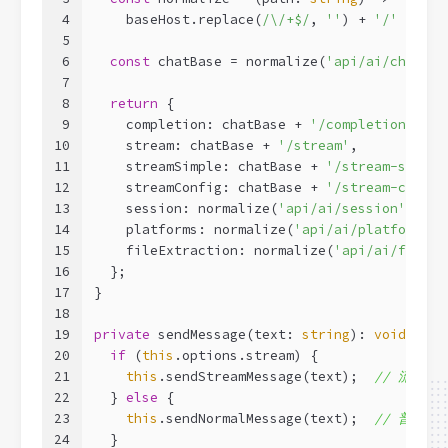
4
    baseHost.replace(
/\/+$/
, 
''
) + 
'/'
 + pat
5
6
const
 chatBase = normalize(
'api/ai/chat'
);
7
8
return
 {
9
    completion: chatBase + 
'/completion'
,  
10
    stream: chatBase + 
'/stream'
,          
11
    streamSimple: chatBase + 
'/stream-simple
12
    streamConfig: chatBase + 
'/stream-config
13
    session: normalize(
'api/ai/session'
),
14
    platforms: normalize(
'api/ai/platforms'
)
15
    fileExtraction: normalize(
'api/ai/file/e
16
  };
17
}
18
19
private
 sendMessage(text: 
string
): 
void
 {
20
if
 (
this
.options.stream) {
21
this
.sendStreamMessage(text);  
// 流式模
22
  } 
else
 {
23
this
.sendNormalMessage(text);  
// 普通模
24
  }