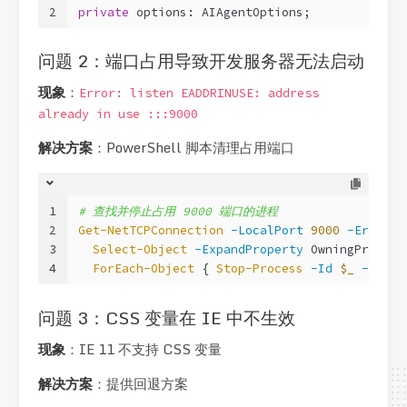
2
private
 options: AIAgentOptions;
问题 2：端口占用导致开发服务器无法启动
现象
：
Error: listen EADDRINUSE: address
already in use :::9000
解决方案
：PowerShell 脚本清理占用端口
1
# 查找并停止占用 9000 端口的进程
2
Get-NetTCPConnection
-LocalPort
9000
-ErrorAc
3
Select-Object
-ExpandProperty
 OwningProcess
4
ForEach-Object
 { 
Stop-Process
-Id
$_
-Force
问题 3：CSS 变量在 IE 中不生效
现象
：IE 11 不支持 CSS 变量
解决方案
：提供回退方案