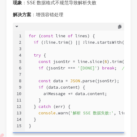
现象
：SSE 数据格式不规范导致解析失败
解决方案
：增强容错处理
1
for
 (
const
 line 
of
 lines) {
2
if
 (!line.trim() || !line.startsWith(
'data
3
4
try
 {
5
const
 jsonStr = line.slice(
6
).trim();
6
if
 (jsonStr === 
'[DONE]'
) 
break
;  
// 结
7
8
const
 data = 
JSON
.parse(jsonStr);
9
if
 (data.content) {
10
      aiMessage += data.content;
11
    }
12
  } 
catch
 (err) {
13
console
.warn(
'解析 SSE 数据失败:'
, line, e
14
  }
15
}