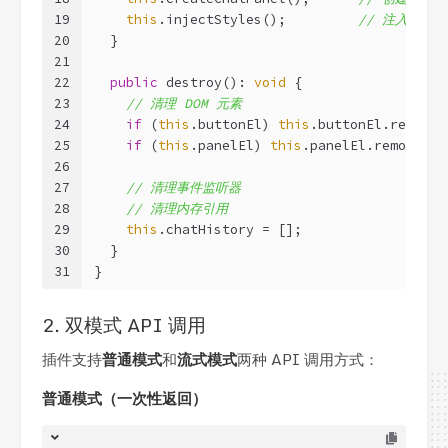
19
this
.injectStyles();         
// 注入样式
20
  }
21
22
public
 destroy(): 
void
 {
23
// 清理 DOM 元素
24
if
 (
this
.buttonEl) 
this
.buttonEl.remove(
25
if
 (
this
.panelEl) 
this
.panelEl.remove();
26
27
// 清理事件监听器
28
// 清理内存引用
29
this
.chatHistory = [];
30
  }
31
}
2. 双模式 API 调用
插件支持
普通模式
和
流式模式
两种 API 调用方式：
普通模式（一次性返回）