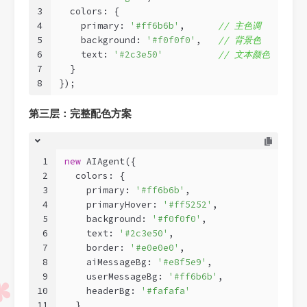
3
  colors: {
4
    primary: 
'#ff6b6b'
,      
// 主色调
5
    background: 
'#f0f0f0'
,   
// 背景色
6
    text: 
'#2c3e50'
// 文本颜色
7
  }
8
});
第三层：完整配色方案
1
new
 AIAgent({
2
  colors: {
3
    primary: 
'#ff6b6b'
,
4
    primaryHover: 
'#ff5252'
,
5
    background: 
'#f0f0f0'
,
6
    text: 
'#2c3e50'
,
7
    border: 
'#e0e0e0'
,
8
    aiMessageBg: 
'#e8f5e9'
,
9
    userMessageBg: 
'#ff6b6b'
,
10
    headerBg: 
'#fafafa'
11
  }