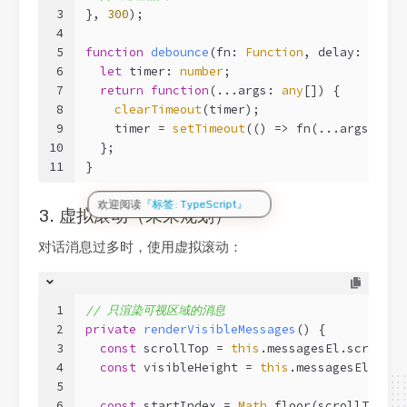
3
}, 
300
);
4
5
function
debounce
(
fn: 
Function
, delay: 
numbe
6
let
 timer: 
number
;
7
return
function
(
...args: 
any
[]
) 
{
8
clearTimeout
(timer);
9
    timer = 
setTimeout
(
() =>
 fn(...args), de
10
  };
11
}
欢迎阅读
『标签: TypeScript』
3. 虚拟滚动（未来规划）
对话消息过多时，使用虚拟滚动：
1
// 只渲染可视区域的消息
2
private
renderVisibleMessages
(
)
 {
3
const
 scrollTop = 
this
.messagesEl.scrollTo
4
const
 visibleHeight = 
this
.messagesEl.clie
5
6
const
 startIndex = 
Math
.floor(scrollTop / 