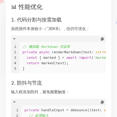
📊 性能优化
1. 代码分割与按需加载
虽然插件本身较小（~20KB），但仍可优化：
1
// 懒加载 Markdown 渲染库
2
private
async
 renderMarkdown(text: 
string
): 
P
3
const
 { marked } = 
await
import
(
'marked'
);
4
return
 marked(text);
5
}
2. 防抖与节流
输入框添加防抖，避免频繁触发：
1
private
 handleInput = debounce(
(
text: 
string
2
// 处理输入