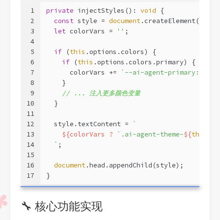
1
private
 injectStyles(): 
void
 {
2
const
 style = 
document
.createElement(
'styl
3
let
 colorVars = 
''
;
4
5
if
 (
this
.options.colors) {
6
if
 (
this
.options.colors.primary) {
7
      colorVars += 
`--ai-agent-primary: 
${
th
8
    }
9
// ... 注入更多颜色变量
10
  }
11
12
  style.textContent = 
`
13
${colorVars ? 
`.ai-agent-theme-
${
this
.op
14
  `
;
15
16
document
.head.appendChild(style);
17
}
🔧 核心功能实现