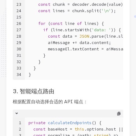
23
const
 chunk = decoder.decode(value);
24
const
 lines = chunk.split(
'\n'
);
25
26
for
 (
const
 line 
of
 lines) {
27
if
 (line.startsWith(
'data: '
)) {
28
const
 data = 
JSON
.parse(line.slice(
6
29
        aiMessage += data.content;
30
        messageEl.textContent = aiMessage;
31
      }
32
    }
33
  }
34
}
3. 智能端点路由
根据配置自动选择合适的 API 端点：
1
private
calculateEndpoints
(
)
 {
2
const
 baseHost = 
this
.options.host || 
'htt
3
const
 normalize = 
(
path: 
string
) =>