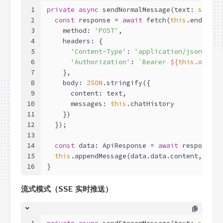
1
private
async
 sendNormalMessage(text: 
string
2
const
 response = 
await
 fetch(
this
.endpoint
3
    method: 
'POST'
,
4
    headers: {
5
'Content-Type'
: 
'application/json'
,
6
'Authorization'
: 
`Bearer 
${
this
.option
7
    },
8
    body: 
JSON
.stringify({
9
      content: text,
10
      messages: 
this
.chatHistory
11
    })
12
  });
13
14
const
 data: ApiResponse = 
await
 response.j
15
this
.appendMessage(data.data.content, 
'ai'
16
}
流式模式（SSE 实时推送）