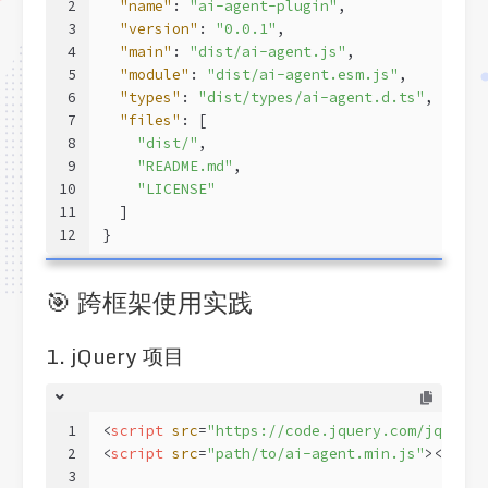
2
"name"
: 
"ai-agent-plugin"
,
3
"version"
: 
"0.0.1"
,
4
"main"
: 
"dist/ai-agent.js"
,           
// 
5
"module"
: 
"dist/ai-agent.esm.js"
,     
// 
6
"types"
: 
"dist/types/ai-agent.d.ts"
,  
// 
7
"files"
: [
8
"dist/"
,
9
"README.md"
,
10
"LICENSE"
11
  ]
12
}
🎯 跨框架使用实践
1. jQuery 项目
1
<
script
src
=
"https://code.jquery.com/jquery-
2
<
script
src
=
"path/to/ai-agent.min.js"
>
</
scri
3