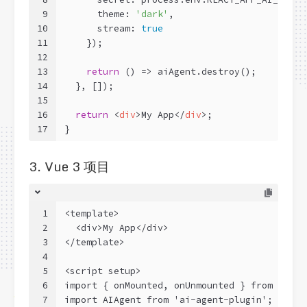
9
      theme: 
'dark'
,
10
      stream: 
true
11
    });
12
13
return
() =>
 aiAgent.destroy();
14
  }, []);
15
16
return
<
div
>
My App
</
div
>
;
17
}
3. Vue 3 项目
1
<template>
2
  <div>My App</div>
3
</template>
4
5
<script setup>
6
import { onMounted, onUnmounted } from 'vue'
7
import AIAgent from 'ai-agent-plugin';