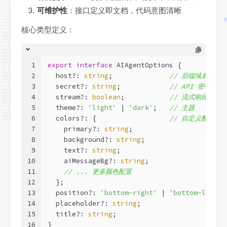
可维护性
：接口定义即文档，代码意图清晰
核心类型定义：
1
export
interface
 AIAgentOptions {
2
  host?: 
string
;              
// 后端域名
3
  secret?: 
string
;            
// API 密钥
4
  stream?: 
boolean
;           
// 流式响应
5
  theme?: 
'light'
 | 
'dark'
;   
// 主题
6
  colors?: {                  
// 自定义配色
7
    primary?: 
string
;
8
    background?: 
string
;
9
    text?: 
string
;
10
    aiMessageBg?: 
string
;
11
// ... 更多颜色配置
12
  };
13
  position?: 
'bottom-right'
 | 
'bottom-left'
 
14
  placeholder?: 
string
;
15
  title?: 
string
;
16
}