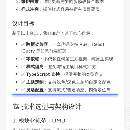
维护困难
：功能更新需要同步修改多个版本
样式冲突
：插件样式容易被宿主项目覆盖
设计目标
基于以上痛点，我们确定了以下核心目标：
✅
跨框架兼容
：一套代码支持 Vue、React、
jQuery 等任意前端框架
✅
零依赖
：不依赖任何第三方框架，纯原生实现
✅
样式隔离
：避免与宿主项目样式冲突
✅
TypeScript 支持
：提供完整的类型定义
✅
主题定制
：支持浅色/深色主题和自定义配色
✅
灵活配置
：支持流式/普通响应、四角定位等
🏗️ 技术选型与架构设计
1. 模块化规范：UMD