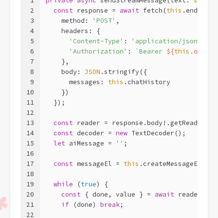
1
private
async
 sendStreamMessage(text: 
string
2
const
 response = 
await
 fetch(
this
.endpoint
3
    method: 
'POST'
,
4
    headers: {
5
'Content-Type'
: 
'application/json'
,
6
'Authorization'
: 
`Bearer 
${
this
.option
7
    },
8
    body: 
JSON
.stringify({
9
      messages: 
this
.chatHistory
10
    })
11
  });
12
13
const
 reader = response.body!.getReader();
14
const
 decoder = 
new
 TextDecoder();
15
let
 aiMessage = 
''
;
16
17
const
 messageEl = 
this
.createMessageElemen
18
19
while
 (
true
) {
20
const
 { done, value } = 
await
 reader.rea
21
if
 (done) 
break
;
22