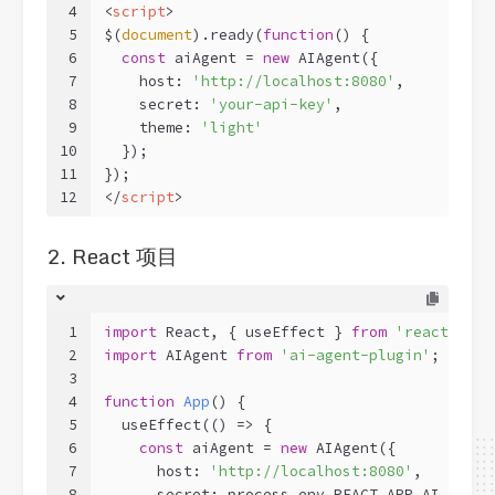
4
<
script
>
5
$(
document
).ready(
function
(
) 
{
6
const
 aiAgent = 
new
 AIAgent({
7
    host: 
'http://localhost:8080'
,
8
    secret: 
'your-api-key'
,
9
    theme: 
'light'
10
  });
11
});
12
</
script
>
2. React 项目
1
import
 React, { useEffect } 
from
'react'
;
2
import
 AIAgent 
from
'ai-agent-plugin'
;
3
4
function
App
(
) 
{
5
  useEffect(
() =>
 {
6
const
 aiAgent = 
new
 AIAgent({
7
      host: 
'http://localhost:8080'
,
8
      secret: process.env.REACT_APP_AI_SECRE