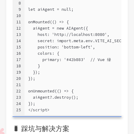
8
9
let aiAgent = null;
10
11
onMounted(() => {
12
  aiAgent = new AIAgent({
13
    host: 'http://localhost:8080',
14
    secret: import.meta.env.VITE_AI_SECRET,
15
    position: 'bottom-left',
16
    colors: {
17
      primary: '#42b883'  // Vue 绿
18
    }
19
  });
20
});
21
22
onUnmounted(() => {
23
  aiAgent?.destroy();
24
});
25
</script>
🐛 踩坑与解决方案