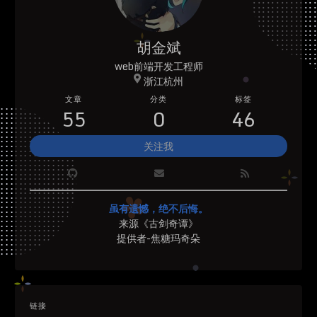
胡金斌
web前端开发工程师
浙江杭州
文章
分类
标签
55
0
46
关注我
虽有遗憾，绝不后悔。
来源《古剑奇谭》
提供者-焦糖玛奇朵
链接