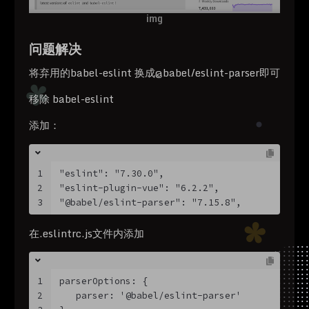
img
问题解决
将弃用的babel-eslint 换成@babel/eslint-parser即可
移除 babel-eslint
添加：
1
"eslint": "7.30.0",
2
"eslint-plugin-vue": "6.2.2",
3
"@babel/eslint-parser": "7.15.8",
在.eslintrc.js文件内添加
1
parserOptions: {
2
   parser: '@babel/eslint-parser'