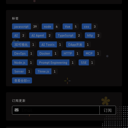
标签
javascript
39
node
6
Vue
5
css
3
AI
2
AI Agent
2
TypeScript
2
http
2
3D可视化
1
AI Tools
1
DApp开发
1
DevOps
1
Docker
1
HTTP
1
MCP
1
Node.js
1
Prompt Engineering
1
SSE
1
Server
1
Three.js
1
查看全部>>
订阅更新